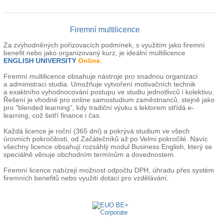
Firemní multilicence
Za zvýhodněných pořizovacích podmínek, s využitím jako firemní
benefit nebo jako organizovaný kurz, je ideální multilicence
ENGLISH UNIVERSITY
Online
.
Firemní multilicence obsahuje nástroje pro snadnou organizaci
a administraci studia. Umožňuje vytvoření motivačních technik
a exaktního vyhodnocování postupu ve studiu jednotlivců i kolektivu.
Řešení je vhodné pro online samostudium zaměstnanců, stejně jako
pro "blended learning", kdy tradiční výuku s lektorem střídá e-
learning, což šetří finance i čas.
Každá licence je roční (365 dní) a pokrývá studium ve všech
úrovních pokročilosti, od Začátečníků až po Velmi pokročilé. Navíc
všechny licence obsahují rozsáhlý modul Business English, který se
speciálně věnuje obchodním termínům a dovednostem.
Firemní licence nabízejí možnost odpočtu DPH, úhradu přes systém
firemních benefitů nebo využití dotací pro vzdělávání.