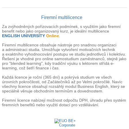
Firemní multilicence
Za zvýhodněných pořizovacích podmínek, s využitím jako firemní
benefit nebo jako organizovaný kurz, je ideální multilicence
ENGLISH UNIVERSITY
Online
.
Firemní multilicence obsahuje nástroje pro snadnou organizaci
a administraci studia. Umožňuje vytvoření motivačních technik
a exaktního vyhodnocování postupu ve studiu jednotlivců i kolektivu.
Řešení je vhodné pro online samostudium zaměstnanců, stejně jako
pro "blended learning", kdy tradiční výuku s lektorem střídá e-
learning, což šetří finance i čas.
Každá licence je roční (365 dní) a pokrývá studium ve všech
úrovních pokročilosti, od Začátečníků až po Velmi pokročilé. Navíc
všechny licence obsahují rozsáhlý modul Business English, který se
speciálně věnuje obchodním termínům a dovednostem.
Firemní licence nabízejí možnost odpočtu DPH, úhradu přes systém
firemních benefitů nebo využití dotací pro vzdělávání.