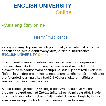
ENGLISH UNIVERSITY
Online
Výuka angličtiny
online
Firemní multilicence
Za zvýhodněných pořizovacích podmínek, s využitím jako firemní
benefit nebo jako organizovaný kurz, je ideální multilicence
ENGLISH UNIVERSITY
Online
.
Firemní multilicence obsahuje nástroje pro snadnou organizaci
a administraci studia. Umožňuje vytvoření motivačních technik
a exaktního vyhodnocování postupu ve studiu jednotlivců i kolektivu.
Řešení je vhodné pro online samostudium zaměstnanců, stejně jako
pro "blended learning", kdy tradiční výuku s lektorem střídá e-
learning, což šetří finance i čas.
Každá licence je roční (365 dní) a pokrývá studium ve všech
úrovních pokročilosti, od Začátečníků až po Velmi pokročilé. Navíc
všechny licence obsahují rozsáhlý modul Business English, který se
speciálně věnuje obchodním termínům a dovednostem.