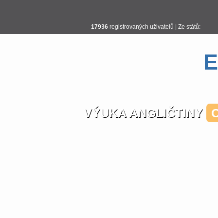
17936
registrovaných uživatelů | Ze států:
E
VÝUKA ANGLIČTINY