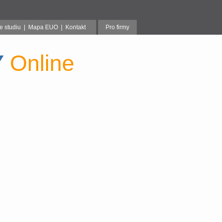
o, Itálie, Litva, Rusko, Srbsko, Slovensko, Španělsko, Turecko, Čína, Ukrajina, 
e studiu
|
Mapa EUO
|
Kontakt
Pro firmy
Y
Online