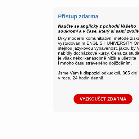
Přístup zdarma
Naučte se anglicky z pohodlí Vašeho
soukromí a v čase, který si sami zvolít
Díky moderní komunikativní metodě získ
vystudováním ENGLISH UNIVERSITY On
stejnou jazykovou vybavenost, jakou by
nabídly docházkové kurzy. Cena za stud
je však několikanásobně nižší a ušetříte
i mnoho času stráveného dojížděním.
Jsme Vám k dispozici odkudkoli, 365 dní
v roce, 24 hodin denně.
VYZKOUŠET ZDARMA