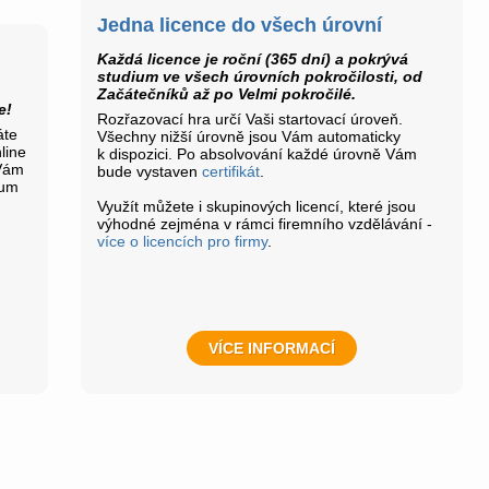
Jedna licence do všech úrovní
Každá licence je roční (365 dní) a pokrývá
studium ve všech úrovních pokročilosti, od
Začátečníků až po Velmi pokročilé.
e!
Rozřazovací hra určí Vaši startovací úroveň.
áte
Všechny nižší úrovně jsou Vám automaticky
line
k dispozici. Po absolvování každé úrovně Vám
 Vám
bude vystaven
certifikát
.
ium
Využít můžete i skupinových licencí, které jsou
výhodné zejména v rámci firemního vzdělávání -
více o licencích pro firmy
.
VÍCE INFORMACÍ