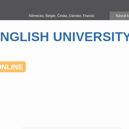
Německo, Belgie, Česko, Dánsko, Francie, Řecko, Holandsko, Maďarsk
Návod k
NGLISH UNIVERSIT
ONLINE