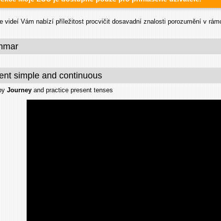
videí Vám nabízí příležitost procvičit dosavadní znalosti porozumění v rámc
mmar
ent simple and continuous
 by
Journey
and practice present tenses