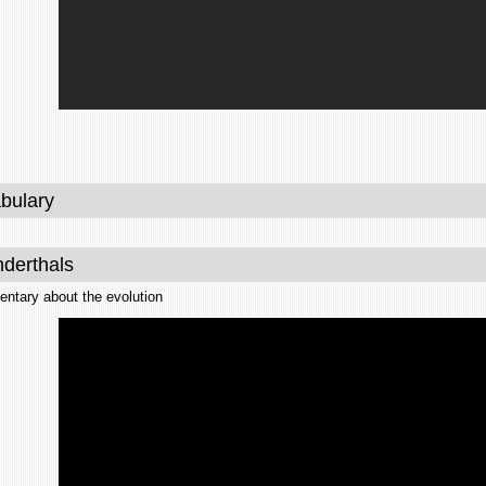
bulary
derthals
ntary about the evolution