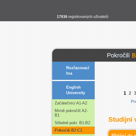
17936
registrovaných uživatelů
Pokročilí
B
Rozřazovací
hra
English
University
1
2
Pr
Začátečníci A1-A2
Mírně pokročilí A2-
B1
Studijní 
Středně pokr. B1-B2
Pokročilí B2-C1
Přidání do 