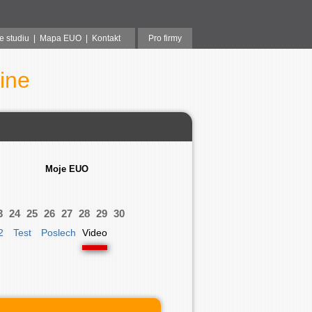
e studiu
|
Mapa EUO
|
Kontakt
Pro firmy
ine
Moje EUO
3
24
25
26
27
28
29
30
2
Test
Poslech
Video