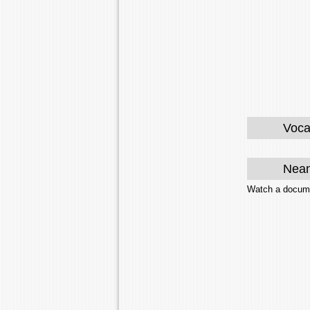
Voca
Nean
Watch a docume