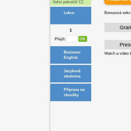
Velmi pokročilí C2
Bonusová sekce 
Lekce
Gra
1
Přejít:
Pres
Business
Watch a video
English
Jazyková
studovna
Příprava na
zkoušky