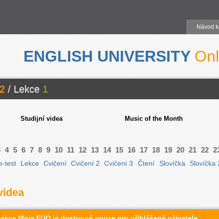
Návod k
ENGLISH UNIVERSITY
Onl
2
/ Lekce
1
Studijní videa
Music of the Month
3
4
5
6
7
8
9
10
11
12
13
14
15
16
17
18
19
20
21
22
2
e-test
Lekce
Cvičení
Cvičení 2
Cvičení 3
Čtení
Slovíčka
Slovíčka 
videa
sekce Moje EUO je dostupné pouze pro přihlášené uživatele.