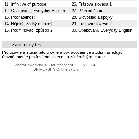
11. Infinitive of purpose
26. Frázová slovesa 1
12. Opakování, Everyday English
27. Přehled časů
13. Počitatelnost
28. Slovosled a spojky
14. Nějaký, žádný a každý
29. Frázová slovesa 2
15. Podmiňovací způsob 2
30. Opakování, Everyday English
Závěrečný test
Pro uzavření studia této úrovně a pokračování ve studiu následující
úrovně musíte projít všemi lekcemi a závěrečným testem.
Zobrazit klasicky
© 2026
AbecedaPC - ENGLISH
UNIVERSITY Online
v7.0m