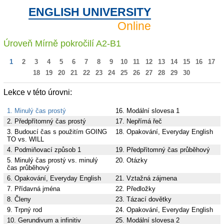
ENGLISH UNIVERSITY
Online
Úroveň Mírně pokročilí A2-B1
1
2
3
4
5
6
7
8
9
10
11
12
13
14
15
16
17
18
19
20
21
22
23
24
25
26
27
28
29
30
Lekce v této úrovni:
1. Minulý čas prostý
16. Modální slovesa 1
2. Předpřítomný čas prostý
17. Nepřímá řeč
3. Budoucí čas s použitím GOING
18. Opakování, Everyday English
TO vs. WILL
4. Podmiňovací způsob 1
19. Předpřítomný čas průběhový
5. Minulý čas prostý vs. minulý
20. Otázky
čas průběhový
6. Opakování, Everyday English
21. Vztažná zájmena
7. Přídavná jména
22. Předložky
8. Členy
23. Tázací dovětky
9. Trpný rod
24. Opakování, Everyday English
10. Gerundivum a infinitiv
25. Modální slovesa 2