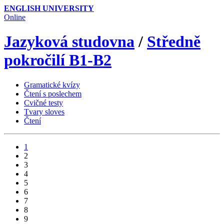
ENGLISH UNIVERSITY
Online
Jazyková studovna
/
Středně
pokročilí B1-B2
Gramatické kvízy
Čtení s poslechem
Cvičné testy
Tvary sloves
Čtení
1
2
3
4
5
6
7
8
9