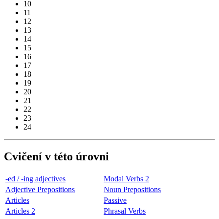
10
11
12
13
14
15
16
17
18
19
20
21
22
23
24
Cvičení v této úrovni
-ed / -ing adjectives
Modal Verbs 2
Adjective Prepositions
Noun Prepositions
Articles
Passive
Articles 2
Phrasal Verbs