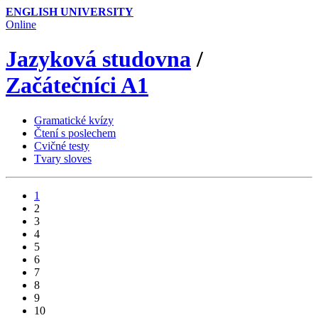
ENGLISH UNIVERSITY
Online
Jazyková studovna
/
Začátečníci A1
Gramatické kvízy
Čtení s poslechem
Cvičné testy
Tvary sloves
1
2
3
4
5
6
7
8
9
10