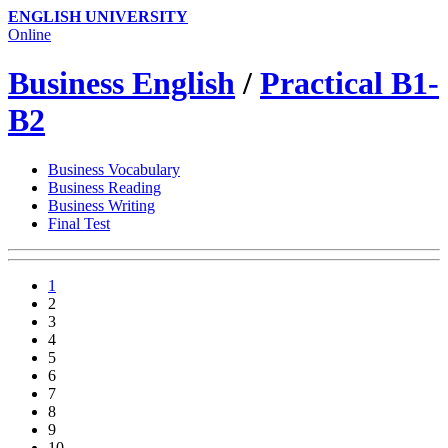
ENGLISH UNIVERSITY
Online
Business English
/
Practical B1-
B2
Business Vocabulary
Business Reading
Business Writing
Final Test
1
2
3
4
5
6
7
8
9
10