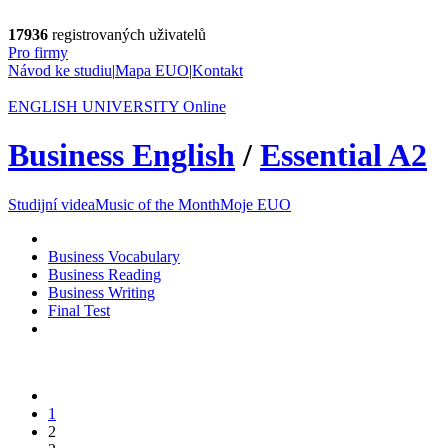
17936
registrovaných uživatelů
Pro firmy
Návod ke studiu
|
Mapa EUO
|
Kontakt
ENGLISH UNIVERSITY
Online
Business English
/
Essential A2
Studijní videa
Music of the Month
Moje EUO
Business Vocabulary
Business Reading
Business Writing
Final Test
1
2