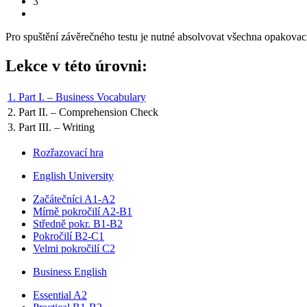
3
Pro spuštění závěrečného testu je nutné absolvovat všechna opakovací
Lekce v této úrovni:
1. Part I. – Business Vocabulary
2. Part II. – Comprehension Check
3. Part III. – Writing
Rozřazovací hra
English University
Začátečníci A1-A2
Mírně pokročilí A2-B1
Středně pokr. B1-B2
Pokročilí B2-C1
Velmi pokročilí C2
Business English
Essential A2