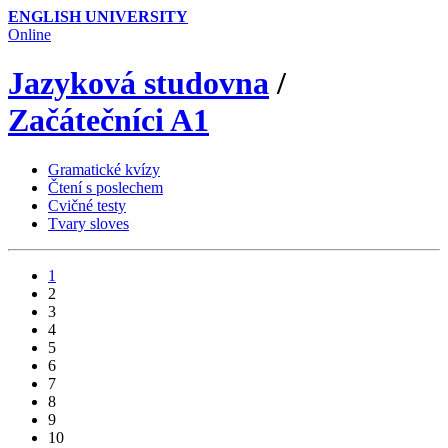
ENGLISH UNIVERSITY
Online
Jazyková studovna
/
Začátečníci A1
Gramatické kvízy
Čtení s poslechem
Cvičné testy
Tvary sloves
1
2
3
4
5
6
7
8
9
10