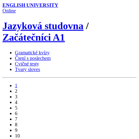
ENGLISH UNIVERSITY
Online
Jazyková studovna
/
Začátečníci A1
Gramatické kvízy
Čtení s poslechem
Cvičné testy
Tvary sloves
1
2
3
4
5
6
7
8
9
10